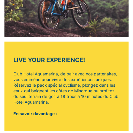
LIVE YOUR EXPERIENCE!
Club Hotel Aguamarina, de pair avec nos partenaires,
vous emmène pour vivre des expériences uniques.
Réservez le pack spécial cyclisme, plongez dans les
eaux qui baignent les côtes de Minorque ou profitez
du seul terrain de golf à 18 trous à 10 minutes du Club
Hotel Aguamarina.
En savoir davantage