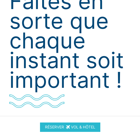
Faites
en
sorte
que
chaque
instant soit
important !
RÉSERVER
VOL & HÔTEL