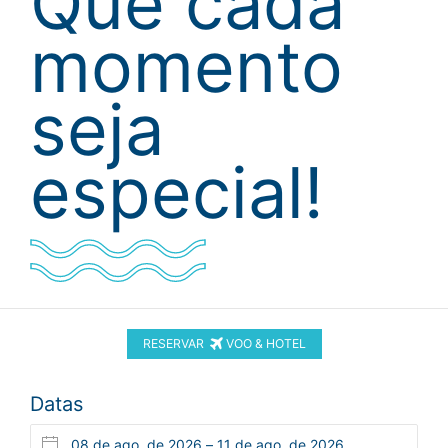
Que cada
momento
seja
especial!
RESERVAR
VOO & HOTEL
Datas