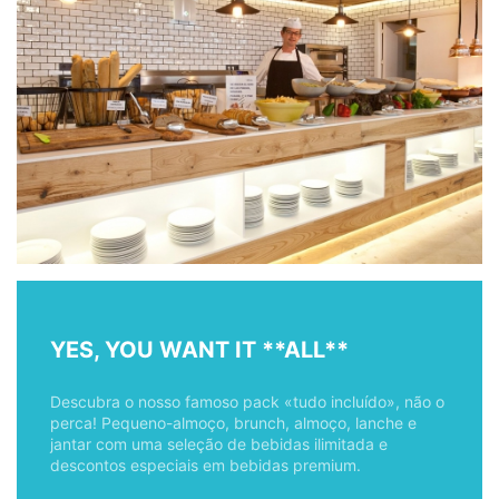
YES, YOU WANT IT **ALL**
Descubra o nosso famoso pack «tudo incluído», não o
perca! Pequeno-almoço, brunch, almoço, lanche e
jantar com uma seleção de bebidas ilimitada e
descontos especiais em bebidas premium.