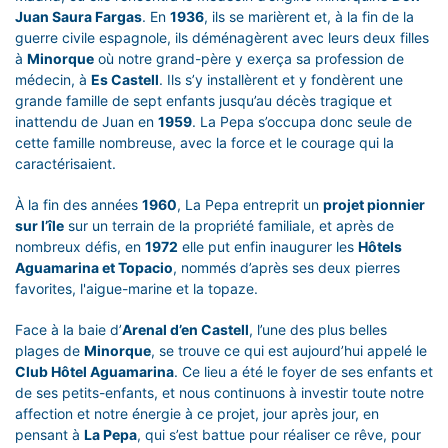
Juan Saura Fargas
. En
1936
, ils se marièrent et, à la fin de la
guerre civile espagnole, ils déménagèrent avec leurs deux filles
à
Minorque
où notre grand-père y exerça sa profession de
médecin, à
Es Castell
. Ils s’y installèrent et y fondèrent une
grande famille de sept enfants jusqu’au décès tragique et
inattendu de Juan en
1959
. La Pepa s’occupa donc seule de
cette famille nombreuse, avec la force et le courage qui la
caractérisaient.
À la fin des années
1960
, La Pepa entreprit un
projet pionnier
sur l’île
sur un terrain de la propriété familiale, et après de
nombreux défis, en
1972
elle put enfin inaugurer les
Hôtels
Aguamarina et Topacio
, nommés d’après ses deux pierres
favorites, l'aigue-marine et la topaze.
Face à la baie d’
Arenal d’en Castell
, l’une des plus belles
plages de
Minorque
, se trouve ce qui est aujourd’hui appelé le
Club Hôtel Aguamarina
. Ce lieu a été le foyer de ses enfants et
de ses petits-enfants, et nous continuons à investir toute notre
affection et notre énergie à ce projet, jour après jour, en
pensant à
La Pepa
, qui s’est battue pour réaliser ce rêve, pour