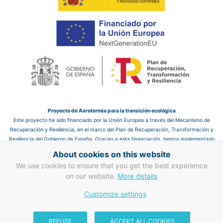
Proyecto de Aerotermia para la transición ecológica
Este proyecto ha sido financiado por la Unión Europea a través del Mecanismo de
Recuperación y Resiliencia, en el marco del Plan de Recuperación, Transformación y
Resiliencia del Gobierno de España. Gracias a esta financiación, hemos implementado
un sistema de aerotermia en el hotel, que nos permite mejorar la eficiencia energética
About cookies on this website
y reducir las emisiones de CO₂, contribuyendo así a un futuro más sostenible.
We use cookies to ensure that you get the best experience
Proyecto de mejora en eficiencia energética en clima y ACS
on our website.
More details
Gracias a la financiación de la Unión Europea a través del Mecanismo de
Customize settings
Recuperación y Resiliencia, hemos llevado a cabo mejoras en la eficiencia energética
en clima y ACS. Este proyecto refuerza nuestro compromiso con la transición
ecológica y la sostenibilidad, mejorando la gestión energética del hotel y
REFUSE
ACCEPT ALL COOKIES
contribuyendo a un sector turístico más responsable con el medio ambiente.