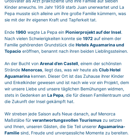
Großvater als Arzt praktizierte und ihre Familie auf sieben
Kinder anwuchs. Im Jahr 1959 starb Juan unerwartet und La
Pepa musste sich alleine um ihre große Familie kümmern, was
sie mit der ihr eigenen Kraft und Tapferkeit tat.
Ende
1960
wagte La Pepa ein
Pionierprojekt auf der Insel
.
Nach vielen Schwierigkeiten konnte sie
1972
auf einem der
Familie gehörenden Grundstück die
Hotels Aguamarina und
Topacio
eröffnen, benannt nach ihren beiden Lieblingssteinen.
An der Bucht von
Arenal d’en Castell
, einem der schönsten
Strände
Menorcas
, liegt das, was wir heute als
Club Hotel
Aguamarina
kennen. Dieser Ort ist das Zuhause ihrer Kinder
und Enkelkinder gewesen und ist nach wie vor ein Projekt, dem
wir unsere Liebe und unsere täglichen Bemühungen widmen,
stets in Gedenken an
La Pepa
, die für diesen Familientraum und
die Zukunft der Insel gekämpft hat.
Wir streben jede Saison aufs Neue danach, auf Menorca
Maßstäbe für
verantwortungsvollen Tourismus
zu setzen
und Ihnen, unseren Gästen, die Sie Teil unserer
Aguamarina-
Familie
sind, Freude und unvergessliche Momente zu bereiten.