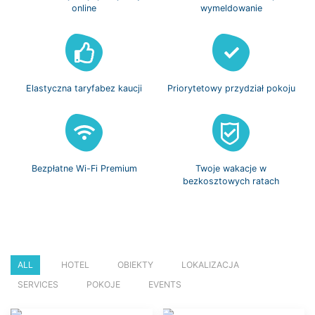
online
wymeldowanie
Elastyczna taryfa
bez kaucji
Priorytetowy
przydział pokoju
Bezpłatne
Wi-Fi Premium
Twoje wakacje w
bezkosztowych ratach
ALL
HOTEL
OBIEKTY
LOKALIZACJA
SERVICES
POKOJE
EVENTS