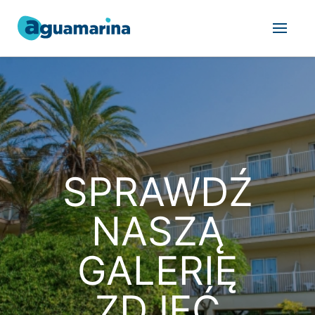
SPRAWDŹ
NASZĄ
GALERIĘ
ZDJĘĆ