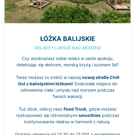
ŁÓŻKA BALIJSKIE
RELAKS I LUKSUS NAD MORZEM
Czy wyobrażasz sobie relaks w oazie spokoju,
delektując się słońcem, morską bryzą i szumem fal?
Teraz możesz to zrobić w naszej
nowej strefie Chill
Out z balistyckimi łóżkami!
Doskonałe miejsce do
odnowienia ciała i umysłu nad morzem podczas
Twoich wakacji.
Tuż obok, odkryj nasz
Food Truck
, gdzie możesz
rozkoszować się różnorodnymi
smoothies
podczas
kontynuowania relaksu w harmonii z naturą.
Godziny otwarcia od 13:30 do 21:00* z wcześniejszą