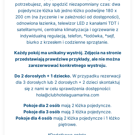
potrzebujesz, aby spędzić niezapomniany czas: dwa
pojedyncze łóżka lub jedno łóżko podwójne 180 x
200 cm (na życzenie i w zależności od dostępności),
odnowiona łazienka, telewizor LED z kanałami TDT i
satelitarnymi, centralna klimatyzacja i ogrzewanie z
indywidualną regulacją, telefon, *lodówka, *sejf,
biurko z krzesłem i codzienne sprzątanie.
Każdy pokój ma unikalny wystrój. Zdjęcia na stronie
przedstawiają prawdziwe przykłady, ale nie można
zarezerwować konkretnego wystroju.
Do 2 dorosłych + 1 dziecko.
W przypadku rezerwacji
dla 3 dorosłych lub 2 dorosłych + 2 dzieci skontaktuj
się z nami w celu sprawdzenia dostępności:
hola@clubhotelaguamarina.com
Pokoje dla 2 osób
mają 2 łóżka pojedyncze.
Pokoje dla 3 osób
mają 3 łóżka pojedyncze.
Pokoje dla 4 osób
mają 2 łóżka pojedyncze i 1 łóżko
piętrowe.
*Dodatkowa opłata.