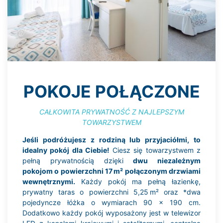
POKOJE POŁĄCZONE
CAŁKOWITA PRYWATNOŚĆ Z NAJLEPSZYM
TOWARZYSTWEM
Jeśli podróżujesz z rodziną lub przyjaciółmi, to
idealny pokój dla Ciebie!
Ciesz się towarzystwem z
pełną prywatnością dzięki
dwu niezależnym
pokojom o powierzchni 17 m² połączonym drzwiami
wewnętrznymi.
Każdy pokój ma pełną łazienkę,
prywatny taras o powierzchni 5,25 m² oraz *dwa
pojedyncze łóżka o wymiarach 90 x 190 cm.
Dodatkowo każdy pokój wyposażony jest w telewizor