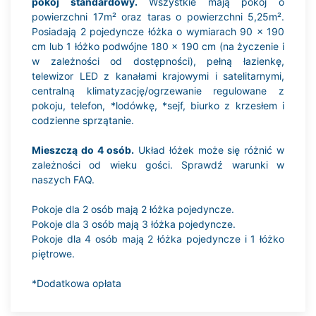
pokój standardowy.
Wszystkie mają pokój o
powierzchni 17m² oraz taras o powierzchni 5,25m².
Posiadają 2 pojedyncze łóżka o wymiarach 90 x 190
cm lub 1 łóżko podwójne 180 x 190 cm (na życzenie i
w zależności od dostępności), pełną łazienkę,
telewizor LED z kanałami krajowymi i satelitarnymi,
centralną klimatyzację/ogrzewanie regulowane z
pokoju, telefon, *lodówkę, *sejf, biurko z krzesłem i
codzienne sprzątanie.
Mieszczą do 4 osób.
Układ łóżek może się różnić w
zależności od wieku gości. Sprawdź warunki w
naszych FAQ.
Pokoje dla 2 osób mają 2 łóżka pojedyncze.
Pokoje dla 3 osób mają 3 łóżka pojedyncze.
Pokoje dla 4 osób mają 2 łóżka pojedyncze i 1 łóżko
piętrowe.
*Dodatkowa opłata