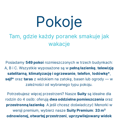
Pokoje
Tam, gdzie każdy poranek smakuje jak
wakacje
Posiadamy
549 pokoi
rozmieszczonych w trzech budynkach:
A, B i C. Wszystkie wyposażone są w
pełną łazienkę
,
telewizję
satelitarną
,
klimatyzację i ogrzewanie
,
telefon
,
lodówkę*
,
sejf*
oraz
taras
z widokiem na zatokę, basen lub ogrody — w
zależności od wybranego typu pokoju.
Potrzebujesz więcej przestrzeni? Nasze
Suity
są idealne dla
rodzin do 4 osób: oferują
dwa oddzielne pomieszczenia
oraz
przestronną łazienkę
. A jeśli chcesz doświadczyć Menorki w
wersji premium, wybierz nasze
Suity Premium
:
33 m²
odnowionej, otwartej przestrzeni
,
uprzywilejowany widok