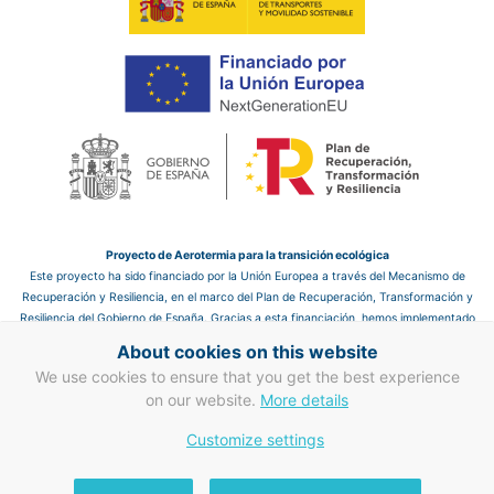
Proyecto de Aerotermia para la transición ecológica
Este proyecto ha sido financiado por la Unión Europea a través del Mecanismo de
Recuperación y Resiliencia, en el marco del Plan de Recuperación, Transformación y
Resiliencia del Gobierno de España. Gracias a esta financiación, hemos implementado
un sistema de aerotermia en el hotel, que nos permite mejorar la eficiencia energética
About cookies on this website
y reducir las emisiones de CO₂, contribuyendo así a un futuro más sostenible.
We use cookies to ensure that you get the best experience
Proyecto de mejora en eficiencia energética en clima y ACS
on our website.
More details
Gracias a la financiación de la Unión Europea a través del Mecanismo de
Customize settings
Recuperación y Resiliencia, hemos llevado a cabo mejoras en la eficiencia energética
en clima y ACS. Este proyecto refuerza nuestro compromiso con la transición
ecológica y la sostenibilidad, mejorando la gestión energética del hotel y