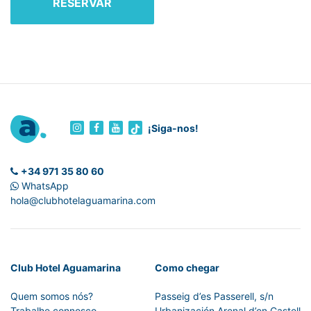
RESERVAR
¡Siga-nos!
+34 971 35 80 60
WhatsApp
hola@clubhotelaguamarina.com
Club Hotel Aguamarina
Como chegar
Quem somos nós?
Passeig d’es Passerell, s/n
Trabalhe connosco
Urbanización Arenal d’en Castell