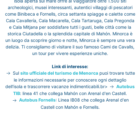
isola aperta sul mare offre al viaggiatore oltre 1.500 siti
archeologici, musei interessanti, autentici villaggi di pescatori
come Binibeca e Fornells, circa settanta spiagge e calette come
Cala Cavallería, Cala Macarella, Cala Tartaruga, Cala Pregonda
e Cala Mitjana per soddisfare tutti i gusti, belle città come la
storica Ciutadella o la splendida capitale di Mahón. Minorca è
un luogo da scoprire giorno e notte, Minorca è sempre una vera
delizia. Ti consigliamo di visitare il suo famoso Cami de Cavalls,
un tour per vivere esperienze uniche.
Link di interesse:
Sul
sito ufficiale del turismo de Menorca
puoi trovare tutte
le informazioni necessarie per conoscere ogni dettaglio
dell'isola e trascorrere vacanze indimenticabili.br>
Autobus
TIB
: linea 41 che collega Mahón con Arenal d'en Castell.
Autobus Fornells
: Linea IB08 che collega Arenal d'en
Castell con Mahón e Fornells.