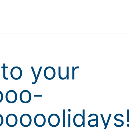
to your
ooo-
oooolidays