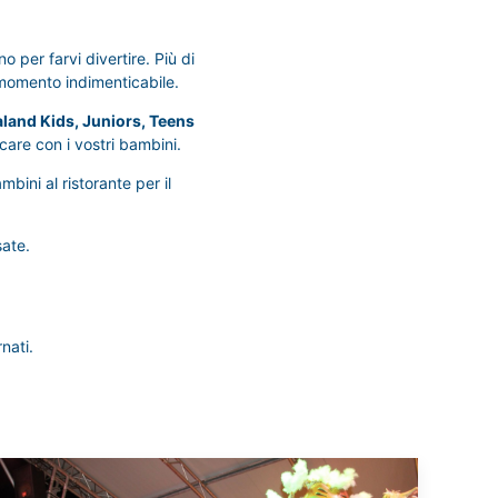
o per farvi divertire. Più di
momento indimenticabile.
and Kids, Juniors, Teens
care con i vostri bambini.
bini al ristorante per il
sate.
rnati.