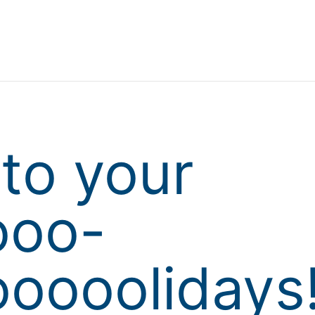
to your
ooo-
oooolidays