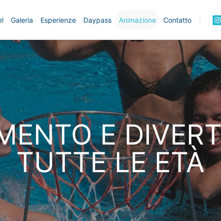
l
Galeria
Esperienze
Daypass
Animazione
Contatto
MENTO E DIVER
TUTTE LE ETÀ