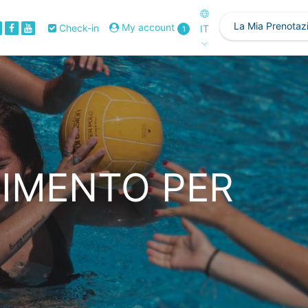
La Mia Prenotaz
My account
Check-in
IT
1
TIMENTO PER