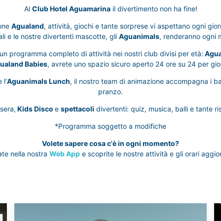
Al
Club Hotel Aguamarina
il divertimento non ha fine!
ione
Agualand
, attività, giochi e tante sorprese vi aspettano ogni giorn
li e le nostre divertenti mascotte, gli
Aguanimals
, renderanno ogni 
 un programma completo di attività nei nostri club divisi per età:
Agual
ualand Babies
, avrete uno spazio sicuro aperto 24 ore su 24 per gio
 l'
Aguanimals Lunch
, il nostro team di animazione accompagna i bam
pranzo.
 sera,
Kids Disco
e
spettacoli
divertenti: quiz, musica, balli e tante ri
*Programma soggetto a modifiche
Volete sapere cosa c'è in ogni momento?
ate nella nostra
Web App
e scoprite le nostre attività e gli orari aggio