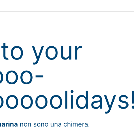
to your
ooo-
oooolidays
marina
non sono una chimera.