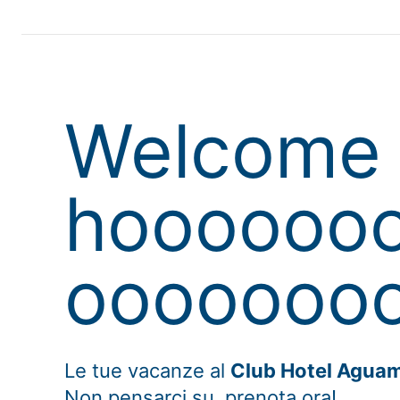
Welcome 
hoooooo
oooooooo
Le tue vacanze al
Club Hotel Agua
Non pensarci su, prenota ora!