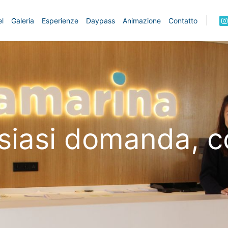
l
Galeria
Esperienze
Daypass
Animazione
Contatto
siasi domanda, c