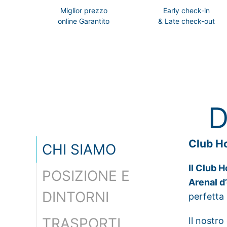
Miglior prezzo
Early check-in
online Garantito
& Late check-out
D
Club H
CHI SIAMO
Il Club 
POSIZIONE E
Arenal d
DINTORNI
perfetta 
TRASPORTI
Il nostro