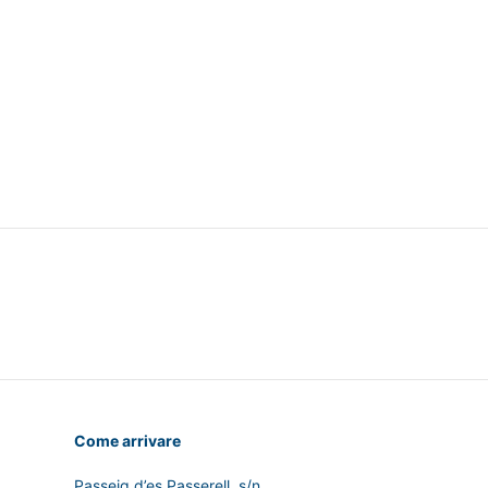
Come arrivare
Passeig d’es Passerell, s/n