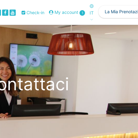
La Mia Prenotaz
My account
Check-in
IT
1
ontattaci